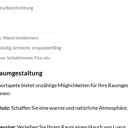
Vinylbeschichtung
e, Wand einkleistern
ndig, lichtecht, strapazierfähig
, Schlafzimmer, Flur, etc.
 Raumgestaltung
rtapete bietet unzählige Möglichkeiten für Ihre Raumgesta
nnen:
holz:
Schaffen Sie eine warme und natürliche Atmosphäre,
essing:
Verleihen Sie Ihrem Raum einen Hauch von Luxus, 