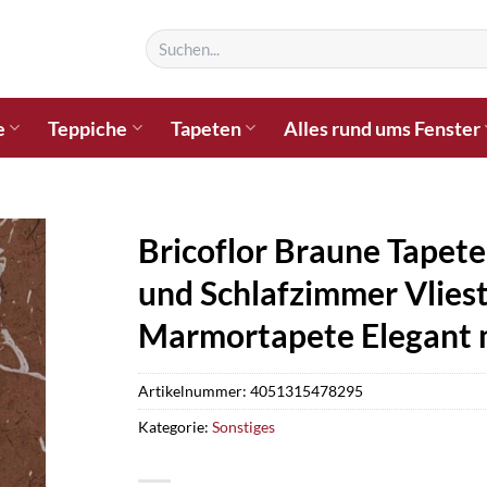
Suchen
nach:
e
Teppiche
Tapeten
Alles rund ums Fenster
Bricoflor Braune Tape
und Schlafzimmer Vlies
Marmortapete Elegant m
Artikelnummer:
4051315478295
Kategorie:
Sonstiges