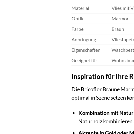
Material
Vlies mit 
Optik
Marmor
Farbe
Braun
Anbringung
Vliestapet
Eigenschaften
Waschbestä
Geeignet für
Wohnzimmer
Inspiration für Ihre
Die Bricoflor Braune Marmo
optimal in Szene setzen kö
Kombination mit Natur
Naturholz kombinieren.
Akzente in Gold oder M