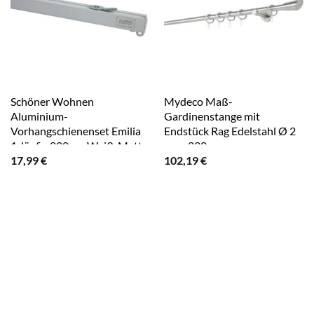
Schöner Wohnen
Mydeco Maß-
Aluminium-
Gardinenstange mit
Vorhangschienenset Emilia
Endstück Rag Edelstahl Ø 2
1-läufig 200 cm Weiß-Matt
cm x 230 cm
17,99
€
102,19
€