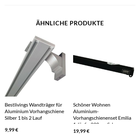
ÄHNLICHE PRODUKTE
Bestlivings Wandträger für
Schöner Wohnen
Aluminium Vorhangschiene
Aluminium-
Silber 1 bis 2 Lauf
Vorhangschienenset Emilia
1-läufig 230 cm Schwarz-
9,99
€
19,99
€
Matt