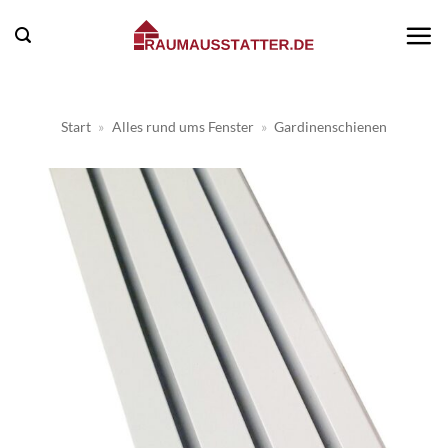
Zum
Inhalt
springen
Start
»
Alles rund ums Fenster
»
Gardinenschienen