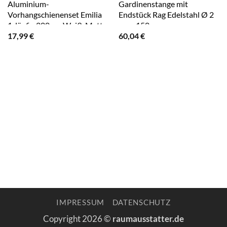
Aluminium-
Gardinenstange mit
Vorhangschienenset Emilia
Endstück Rag Edelstahl Ø 2
1-läufig 200 cm Weiß-Matt
cm x 150 cm
17,99
€
60,04
€
IMPRESSUM
DATENSCHUTZ
Copyright 2026 ©
raumausstatter.de