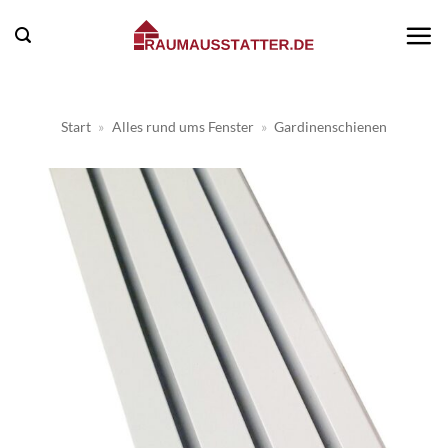
Zum
Inhalt
springen
Start
»
Alles rund ums Fenster
»
Gardinenschienen