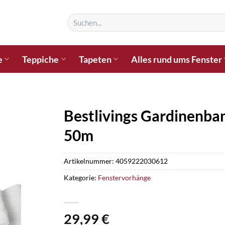
Suchen
nach:
e
Teppiche
Tapeten
Alles rund ums Fenster
Bestlivings Gardinenba
50m
Artikelnummer:
4059222030612
Kategorie:
Fenstervorhänge
29,99
€