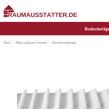
Zum
Inhalt
springen
Bodenbeläg
Start
»
Alles rund ums Fenster
»
Fenstervorhänge