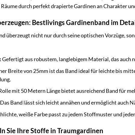
re Räume durch perfekt drapierte Gardinen an Charakter u
berzeugen: Bestlivings Gardinenband im Detai
and überzeugt nicht nur durch seine optischen Vorzüge, so
:
Gefertigt aus robustem, langlebigem Material, das auch 
ner Breite von 25mm ist das Band ideal für leichte bis mitt
dung.
Rolle mit 50 Metern Länge bietet ausreichend Band für me
Das Band lässt sich leicht annähen und ermöglicht auch N
hlichte, weiße Farbe passt zu jedem Stoffmuster und jeder
n Sie Ihre Stoffe in Traumgardinen