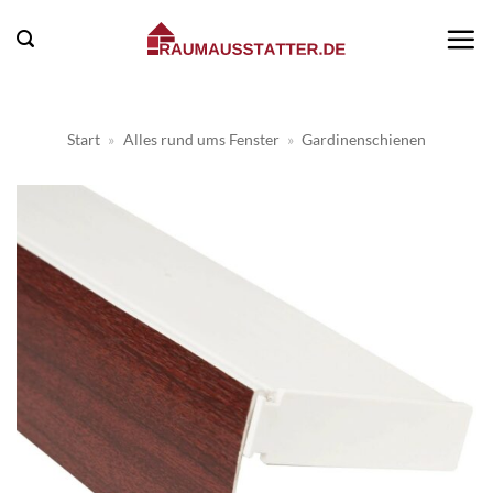
Zum
Inhalt
springen
Start
»
Alles rund ums Fenster
»
Gardinenschienen