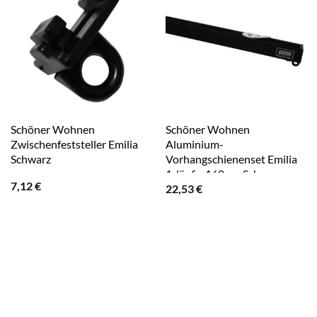
Schöner Wohnen
Schöner Wohnen
Zwischenfeststeller Emilia
Aluminium-
Schwarz
Vorhangschienenset Emilia
1-läufig 160 cm Schwarz-
7,12
€
22,53
€
Matt