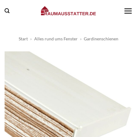
Zum
Inhalt
springen
Start
»
Alles rund ums Fenster
»
Gardinenschienen