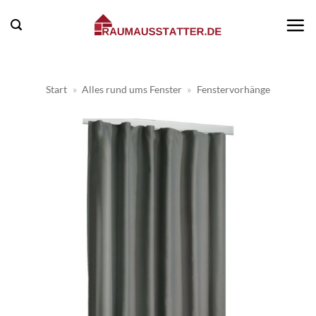
Zum
Inhalt
springen
Start
»
Alles rund ums Fenster
»
Fenstervorhänge