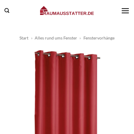
Zum
Inhalt
springen
Start
»
Alles rund ums Fenster
»
Fenstervorhänge