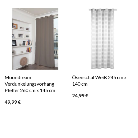
Moondream
Ösenschal Weiß 245 cm x
Verdunkelungsvorhang
140 cm
Pfeffer 260 cm x 145 cm
24,99
€
49,99
€